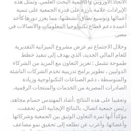
الاتحاد الأوروبي وأكاديمية البحث العلمي. وتمثل هذه
الإيرادات علامة بارزة على قدرة الجمعية على تنمية
أعمالها وتوسيع نطاق أنشطتها، مما يعزز دورها كأحد
أعمدة دعم قطاع تكنولوجيا المعلومات والاتصالات في
مصر.
وخلال الاجتماع تم عرض مشروع الميزانية التقديرية
للعام المالي الجديد، الذي يهدف إلى تنفيذ خطط
طموحة تشمل : تعزيز التعاون مع المزيد من الشركاء
الدوليين ، تطوير برامج تدريبية تخدم الشركات الناشئة
والمتوسطة ، دعم الصناعات التكنولوجية وزيادة
الصادرات المصرية من الخدمات والمنتجات الرقمية.
وتعقيبا على هذه النتائج ،أشاد المهندس حسام مجاهد،
رئيس جمعية اتصال، بالنتائج الإيجابية التي تحققت،
مؤكداً أنها ثمرة التعاون الوثيق بين الجمعية وشركائها
وأعضائها. وأعرب عن تطلعه إلى تحقيق نمو مضاعف