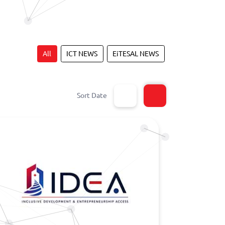
All
ICT NEWS
EiTESAL NEWS
Sort Date