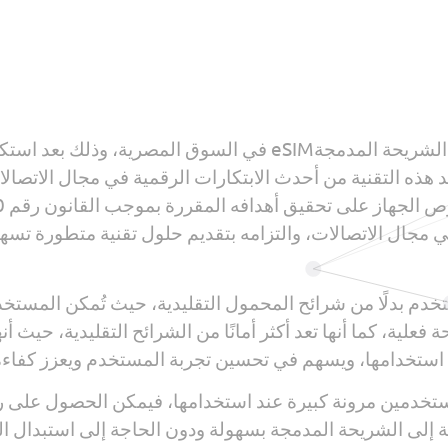
أطلق الجهاز القومي لتنظيم الاتصالات تقنية الشريحة المدمجةeSIM ف
تُعد هذه التقنية من أحدث الابتكارات الرقمية في مجال الات
في مجال الاتصالات، والتزامه بتقديم حلول تقنية متطورة تس
جة eSIM تقنية حديثة تُستخدم بدلًا من شرائح المحمول التقليدية، حيث تُم
لية، كما أنها تعد أكثر أمانًا من الشرائح التقليدية، حيث أنه
 استخدامها، ويسهم في تحسين تجربة المستخدم ويعزز كفاءة
وفر تقنية الشريحة المدمجة eSIM للمستخدمين مرونة كبيرة عند استخدامها، فيمك
 إلى الشريحة المدمجة بسهولة ودون الحاجة إلى استبدال ا