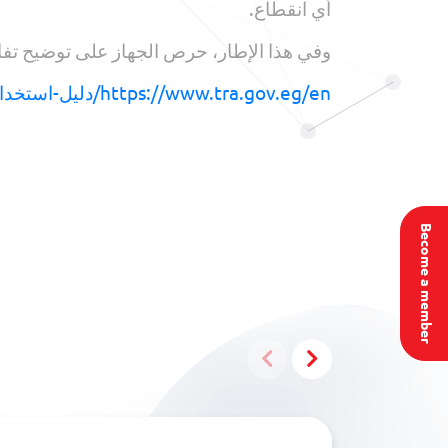
أي انقطاع.
وفي هذا الإطار، حرص الجهاز على توضيح تفاصيل 
https://www.tra.gov.eg/en/دليل-استخدام-تقنية-الشريحة-المدمجة-esim-ب/
Become a member