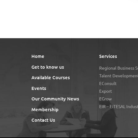
Home
Services
Get to know us
Regional Business 
Talent Development
Available Courses
EConsult
Events
Export
Our Community News
EGrow
EIR – EiTESAL Indus
Membership
Contact Us