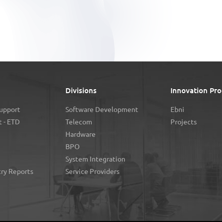
Divisions
Innovation Pro
Support
Software Development
Ebni
 - ETD
Telecom
Projects
Hardware
BPO
System Integration
try Reports
Service Providers