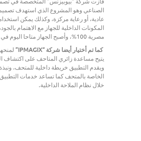
فازت شركة “بيوبيزنس” المتخصصة في تصميم وت
الصناعي وهو المشروع الذي استهدف تصميم 
عادية، أو رعاية مركزة، وكذلك يمكن استخدام
المكونات الداخلية للجهاز مع الاهتمام بالجود
مصرية 100%، وأصبح الجهاز متاحا اليوم في عدد كبير من المستشفيات في مصر والخارج.
كما تم أختيار أيضا شركة “IPMAGIX”
لمنحها
يتيح مساعدة زائري المتاحف على اكتشاف المت
ويقدم التطبيق خريطة داخلية للمتحف، ونبذة ت
الخاصة بالمتحف كما تساعد خدمات التطبيق علي 
خلال نظام الملاحة الداخلية.