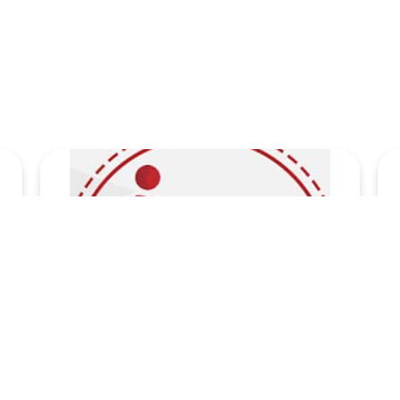
أكاديمية الأمن السيبراني للنشء والشباب - المرحلة