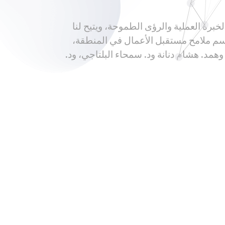
برة العملية والرؤى الطموحة، ويتيح لنا
 لرسم ملامح مستقبل الأعمال في المنطقة،
همد. هشام دنانة ود. سمحاء البلتاجي، ود.
You may also like