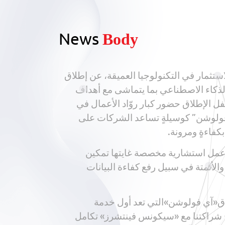
News
Body
لشراكة مع سيكونسفينتشرز(Sequence Ventures) الرائدة في الاستثمار في التكنولوجيا العميقة، عن إطلاق
يات الذكاء الاصطناعي بما يتماشى مع أهداف
ل الإطلاق حضور كبار روّاد الأعمال في
فولوشن” كوسيلةٍ تساعد الشركات على
كفاءةٍ ومرونة.
 عمل استشارية مخصصة غايتها تمكين
الأتمتة في سبيل رفع كفاءة البيانات
لاق«آي فولوشن»التي تعد أول خدمة
 شراكتنا مع «سيكونس فينتشرز» تكامل