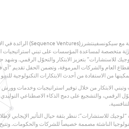
أعلنت شركة “لوجيك للاستشارات”، با
، وهي شركة استشارية متخصصة لمساعدة المؤسسات على تبني استراتيج
ك للاستشارات” بتعزيز الابتكار والتحوّل الرقمي. وشهد حف
طاع العام والشركات المرموقة، وتضمن الحفل تقديم “آي 
كينها من الاستفادة من أحدث الابتكارات التكنولوجية للنمو ب
وتبني الابتكار من خلال توفير استراتيجيات وخدمات وورش
ّل الرقمي، والتشجيع على دمج الذكاء الاصطناعي التوليدي و
تنافسية.
وجيك للاستشارات”: ننظر بثقة حيال التأثير الإيجابي لإط
نولوجيا الناشئة مصممة خصيصاً للشركات والحكومات. وتتيح