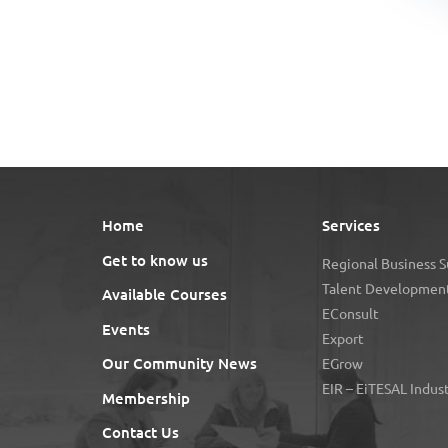
Home
Services
Get to know us
Regional Business 
Talent Development
Available Courses
EConsult
Events
Export
Our Community News
EGrow
EIR – EiTESAL Indus
Membership
Contact Us