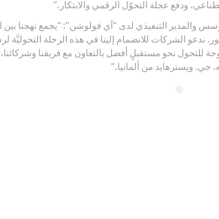
صطناعي، ودفع عجلة التحوّل الرقمي والابتكار.”
س والمدير التنفيذي لدى “آي فولوشن”: “يجمع نهجنا بين الخ
طور. ندعو الشركات للانضمام إلينا في هذه الرحلة التحوليَّة
ة للتحول نحو مستقبلٍ أفضل بالتعاون مع فريقنا وشركائنا، و
. جي. ويسترهايد من ألمانيا.”