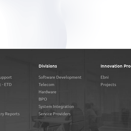
Divisions
Innovation Pro
Support
Software Development
Ebni
 - ETD
Telecom
Projects
Hardware
BPO
System Integration
try Reports
Service Providers