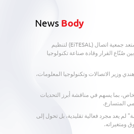
News
Body
في توقيت يشهد تسارعًا غير مسبوق في تطور التكنولوجيا، وسط تحولات اقتصادية وسياسية متلاحقة، تستعد جمعية اتصال (EiTESAL) لتنظيم
 صُنّاع القرار وقادة صناعة تكنولوجيا
قدمها المهندس رأفت هندي وزير الاتصالات وتكنولوجيا المعلومات،
خاص، بما يسهم في مناقشة أبرز التحديات
مي المتسارع.
لم يعد مجرد فعالية تقليدية، بل تحول إلى
ق ومتغيراته.