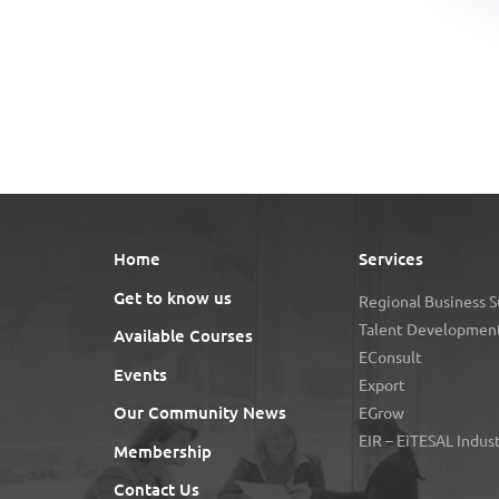
Home
Services
Get to know us
Regional Business 
Talent Development
Available Courses
EConsult
Events
Export
Our Community News
EGrow
EIR – EiTESAL Indus
Membership
Contact Us