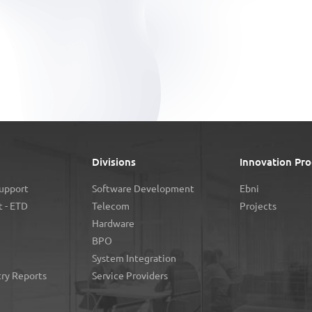
Divisions
Innovation Pro
Support
Software Development
Ebni
 - ETD
Telecom
Projects
Hardware
BPO
System Integration
try Reports
Service Providers