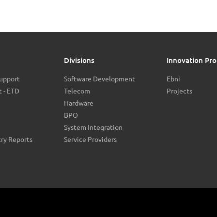
Divisions
Innovation Pro
Support
Software Development
Ebni
 - ETD
Telecom
Projects
Hardware
BPO
System Integration
try Reports
Service Providers