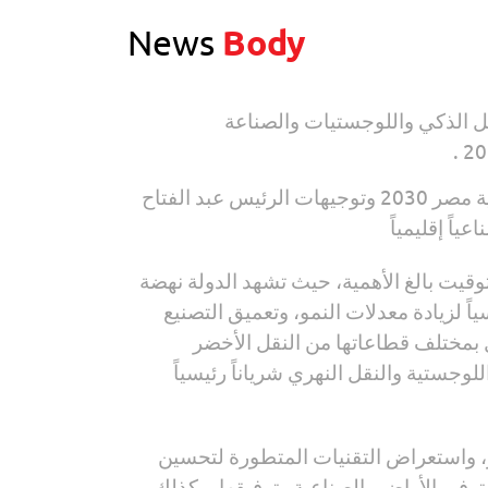
News
Body
ل الذكي واللوجستيات والصناعة
ينطلق المعرض والمؤتمر باعتبار الصناعة والنقل ركيزتان لبناء الجمهورية الجديدة وتحقيق مستهدفات رؤية مصر 2030 وتوجيهات الرئيس عبد الفتاح
اً إقليمياً
ة ، حيث يأتي تنظيم المعرض في توقيت بالغ الأهمية، حيث تشهد الدولة نهضة
ً لزيادة معدلات النمو، وتعميق التصنيع
 بمختلف قطاعاتها من النقل الأخضر
وجستية والنقل النهري شرياناً رئيسياً
، واستعراض التقنيات المتطورة لتحسين
توفير الأراضي الصناعية وترفيقها، وكذلك