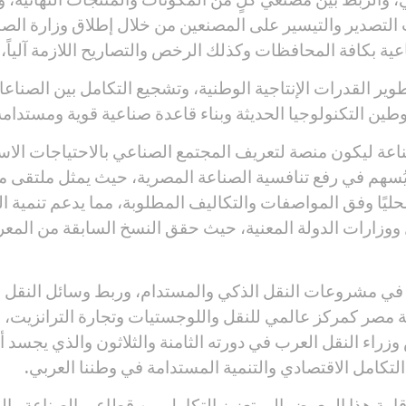
التصدير والتيسير على المصنعين من خلال إطلاق وزارة الصن
ة بكافة المحافظات وكذلك الرخص والتصاريح اللازمة آلياً،
القدرات الإنتاجية الوطنية، وتشجيع التكامل بين الصناعات
طين التكنولوجيا الحديثة وبناء قاعدة صناعية قوية ومستدامة
 ليكون منصة لتعريف المجتمع الصناعي بالاحتياجات الاستير
ويُسهم في رفع تنافسية الصناعة المصرية، حيث يمثل ملتقى مت
ًا وفق المواصفات والتكاليف المطلوبة، مما يدعم تنمية ال
 ووزارات الدولة المعنية، حيث حقق النسخ السابقة من المع
لة في مشروعات النقل الذكي والمستدام، وربط وسائل النقل 
انة مصر كمركز عالمي للنقل واللوجستيات وتجارة الترانزيت،
وزراء النقل العرب في دورته الثامنة والثلاثون والذي يجسد 
التكامل الاقتصادي والتنمية المستدامة في وطننا العربي.
امة هذا المعرض إلى تعزيز التكامل بين قطاعي الصناعة والن