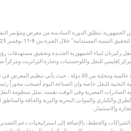
س الجمهورية تنطلق الدورة السادسة من معرض ومؤتمر النق
إقليمي للنقل واللوجستيات وتجارة الترانزيت ومركزاً صناعي
يحظى المعرض بمشاركة أكثر من 500 شركة عالمية ومحلية من 30 دول
 التحتية للنقل خاصة وان الصناعة اليوم أصبحت محوراً رئيسيا
سية الصادرات المصرية وفي الوقت نفسه، تمثل منظومة النقل
رق والكباري والموانئ البحرية والبرية والجافة والمناطق الل
ارة والاستثمار.
الشراكات والخطط، بالإضافة إلى استراتيجيات دعم التصدير
 والربط بين مصنعي كلٍ من المكونات والمنتجات النهائية، و